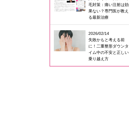
毛対策：痛い注射は効
果ない？専門医が教え
る最新治療
2026/02/14
失敗かもと考える前
に！二重整形ダウンタ
イム中の不安と正しい
乗り越え方