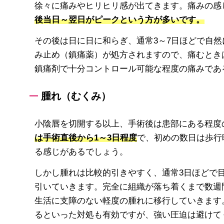
徐々に痛みやヒリヒリ感が出てきます。痛みの感
後当日～翌日がピークという方が多いです。
その後は日に日に和らぎ、通常3～7日ほどで自
み止め（鎮痛薬）が処方されますので、痛むとき
鎮痛剤で十分コントロール可能な程度の痛みであ
腫れ（むくみ）
小陰唇を切開する以上、手術後は患部にある程度
は手術直後から1～3日程度
で、初めの数日は歩行
る感じがあるでしょう。
しかし腫れは比較的引きやすく、通常3日ほどで
引いていきます。完全に組織が落ち着くまで数週
生活に支障のない軽度の腫れに移行していきます
るといった対処も有効ですが、強い圧迫は避けて