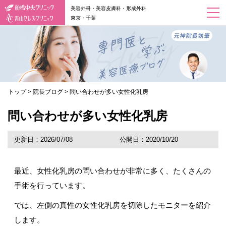
美容外科・美容皮膚科・形成外科
東京・千葉
トップ
>
院長ブログ
>
問い合わせが多い女性化乳房
問い合わせが多い女性化乳房
更新日：2026/07/08
公開日：2020/10/20
最近、
女性化乳房
の
問い合わせが
非常に多く、たくさんの
手術を行っています。
では、左側の真性の
女性化乳房
を切除したモニターを紹介
します。