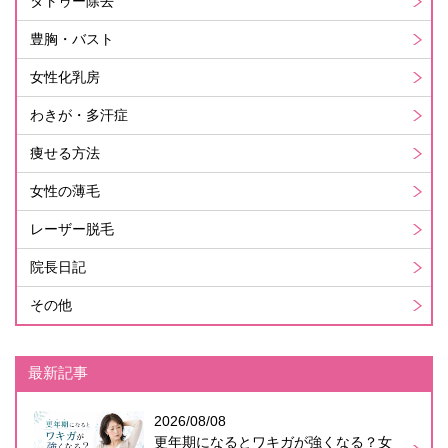
タトゥー除去
豊胸・バスト
女性化乳房
わきが・多汗症
痩せる方法
女性の薄毛
レーザー脱毛
院長日記
その他
最新記事
2026/08/08
更年期になるとワキガが強くなる？女