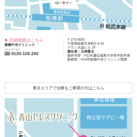
詳細地図はこちら
〒273-0005
千葉県船橋市本町6-4-15
船橋中央クリニック
グラン大誠ビル 2F
フリーダイヤル
責任者：元神賢太
0120-118-242
最終学歴：H11年慶応義塾大学医学部卒業
勤務歴：H15年船橋中央クリニック開業
東京エリアで治療をご希望の方はこちら