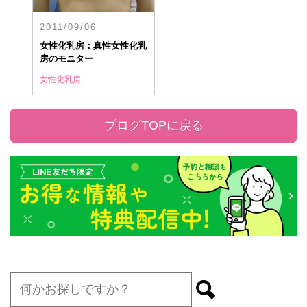
2011/09/06
女性化乳房：真性女性化乳
房のモニター
女性化乳房
ブログTOPに戻る