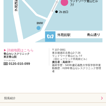
詳細地図はこちら
〒107-0061
東京都港区北青山2-7-26
青山セレスクリニック
ランドワーク青山ビル７F
東京青山院
（旧ヒューリック外苑前ビル）
フリーダイヤル
責任者：高林洋一
0120-010-099
最終学歴：S43年慶応義塾大学医学部卒業
勤務歴：H28年青山セレスクリニック管理
者
院長紹介