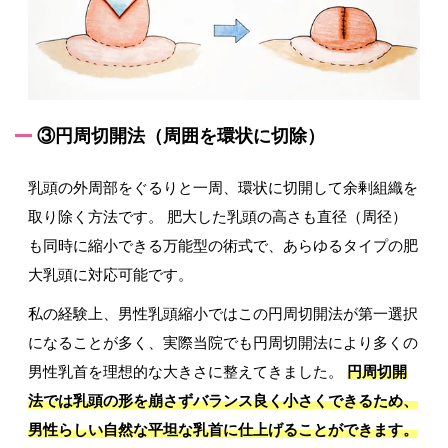
③円周切開法（周囲を環状に切除）
乳頭の外周部をぐるりと一周、環状に切開して余剰組織を
取り除く方法です。 肥大した乳頭の高さも直径（周径）
も同時に縮小できる万能型の術式で、あらゆるタイプの肥
大乳頭に対応可能です。
私の経験上、男性乳頭縮小ではこの円周切開法が第一選択
になることが多く、実際当院でも円周切開法により多くの
男性乳首を理想的な大きさに整えてきました。
円周切開
法では乳頭の形を崩さずバランス良く小さくできるため、
男性らしい自然な平坦な乳首に仕上げることができます。