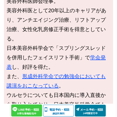
美容外科医師会理事。
美容外科医として20年以上のキャリアがあ
り、アンチエイジング治療、リフトアップ
治療、女性化乳房修正手術を得意としてい
る。
日本美容外科学会で「スプリングスレッド
を併用したフェイスリフト手術」で
学会発
表
し、好評を得た。
また、
形成外科学会での勉強会においても
講演をおこなっている
。
ウルセラについても日本国内に導入直後か
ら取り入れており、日本美容外科学会でも
LINE予約・相談
電話予約・相談
メール予約・相談
ウルセラの学会発表
を行っている。
24時間受付中
通話料無料
お得な情報配信中