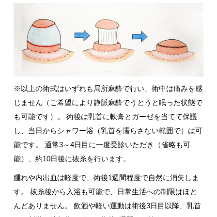
※以上の術式はいずれも局所麻酔で行い、術中は痛みを感
じません（ご希望により静脈麻酔でうとうと眠った状態で
も可能です）。 術後は乳首に軟膏とガーゼを当てて保護
し、当日からシャワー浴（乳首を濡らさない範囲で）は可
能です。 通常3～4日目に一度受診いただき（省略も可
能）、約10日後に抜糸を行います。
腫れや内出血は軽度で、術後1週間程度で自然に消失しま
す。 抜糸後から入浴も可能で、日常生活への制限はほと
んどありません。 飲酒や軽い運動は術後3日目以降、乳首