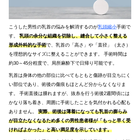
こうした男性の乳首の悩みを解消するのが
乳頭縮小
手術で
す。
乳頭の余分な組織を切除し、縫合して小さく整える
形成外科的な手術
で、乳首の「高さ」や「直径」（太さ）
を理想的なサイズに整えることができます。 手術時間は
約30～45分程度で、局所麻酔下で日帰り可能です。
乳首は身体の他の部位に比べてもともと傷跡が目立ちにく
い部位であり、術後の傷痕もほとんど分からなくなりま
す。 手術直後は腫れますが、抜糸を行う術後2週間頃には
かなり落ち着き、周囲に手術したことを気付かれる心配も
ありません。
実際、術後は薄着になっても乳首の膨らみ
が目立たなくなるため多くの男性患者様が「もっと早く受
ければよかった」と高い満足度を示しています。