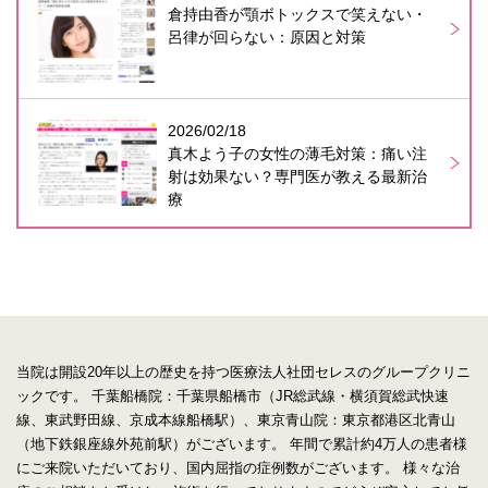
倉持由香が顎ボトックスで笑えない・
呂律が回らない：原因と対策
2026/02/18
真木よう子の女性の薄毛対策：痛い注
射は効果ない？専門医が教える最新治
療
当院は開設20年以上の歴史を持つ医療法人社団セレスのグループクリニ
ックです。
千葉船橋院：千葉県船橋市（JR総武線・横須賀総武快速
線、東武野田線、京成本線船橋駅）、東京青山院：東京都港区北青山
（地下鉄銀座線外苑前駅）がございます。
年間で累計約4万人の患者様
にご来院いただいており、国内屈指の症例数がございます。
様々な治