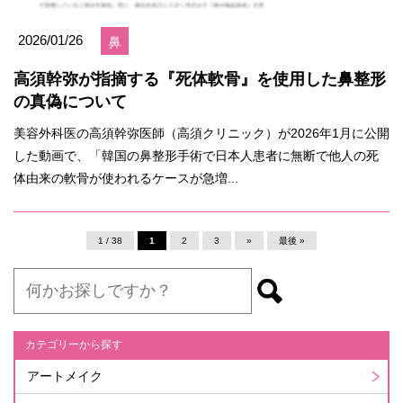
2026/01/26
鼻
高須幹弥が指摘する『死体軟骨』を使用した鼻整形
の真偽について
美容外科医の高須幹弥医師（高須クリニック）が2026年1月に公開
した動画で、「韓国の鼻整形手術で日本人患者に無断で他人の死
体由来の軟骨が使われるケースが急増...
1 / 38
1
2
3
»
最後 »
カテゴリーから探す
アートメイク