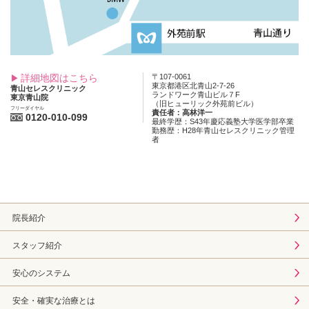
詳細地図はこちら
〒107-0061
東京都港区北青山2-7-26
青山セレスクリニック
ランドワーク青山ビル７F
東京青山院
（旧ヒューリック外苑前ビル）
フリーダイヤル
責任者：高林洋一
0120-010-099
最終学歴：S43年慶応義塾大学医学部卒業
勤務歴：H28年青山セレスクリニック管理
者
院長紹介
スタッフ紹介
安心のシステム
安全・確実な治療とは