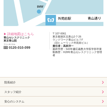
詳細地図はこちら
〒107-0061
東京都港区北青山2-7-26
青山セレスクリニック
ランドワーク青山ビル７F
東京青山院
（旧ヒューリック外苑前ビル）
フリーダイヤル
責任者：高林洋一
0120-010-099
最終学歴：S43年慶応義塾大学医学部卒業
勤務歴：H28年青山セレスクリニック管理
者
院長紹介
スタッフ紹介
安心のシステム