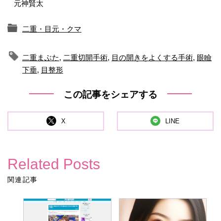
元神賢太
二重・目元・クマ
二重まぶた
,
二重切開手術
,
目の開きをよくする手術
,
眼瞼
下垂
,
目整形
この記事をシェアする
X
LINE
Related Posts
関連記事