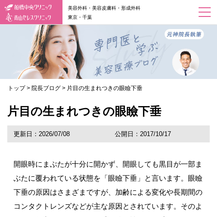
美容外科・美容皮膚科・形成外科
東京・千葉
トップ
>
院長ブログ
>
片目の生まれつきの眼瞼下垂
片目の生まれつきの眼瞼下垂
更新日：2026/07/08
公開日：2017/10/17
開眼時にまぶたが十分に開かず、開眼しても黒目が一部ま
ぶたに覆われている状態を「眼瞼下垂」と言います。眼瞼
下垂の原因はさまざまですが、加齢による変化や長期間の
コンタクトレンズなどが主な原因とされています。そのよ