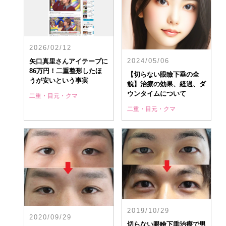
2026/02/12
2024/05/06
矢口真里さんアイテープに
86万円！二重整形したほ
【切らない眼瞼下垂の全
うが安いという事実
貌】治療の効果、経過、ダ
ウンタイムについて
二重・目元・クマ
二重・目元・クマ
2019/10/29
2020/09/29
切らない眼瞼下垂治療で男