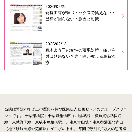
2026/02/28
倉持由香が顎ボトックスで笑えない・
呂律が回らない：原因と対策
2026/02/18
真木よう子の女性の薄毛対策：痛い注
射は効果ない？専門医が教える最新治
療
当院は開設20年以上の歴史を持つ医療法人社団セレスのグループクリニ
ックです。
千葉船橋院：千葉県船橋市（JR総武線・横須賀総武快速
線、東武野田線、京成本線船橋駅）、東京青山院：東京都港区北青山
（地下鉄銀座線外苑前駅）がございます。
年間で累計約4万人の患者様