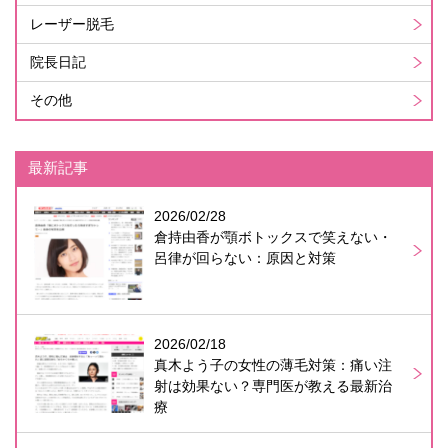
レーザー脱毛
院長日記
その他
最新記事
2026/02/28
倉持由香が顎ボトックスで笑えない・
呂律が回らない：原因と対策
2026/02/18
真木よう子の女性の薄毛対策：痛い注
射は効果ない？専門医が教える最新治
療