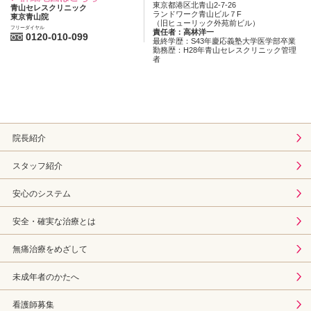
東京都港区北青山2-7-26
青山セレスクリニック
ランドワーク青山ビル７F
東京青山院
（旧ヒューリック外苑前ビル）
フリーダイヤル
責任者：高林洋一
0120-010-099
最終学歴：S43年慶応義塾大学医学部卒業
勤務歴：H28年青山セレスクリニック管理
者
院長紹介
スタッフ紹介
安心のシステム
安全・確実な治療とは
無痛治療をめざして
未成年者のかたへ
看護師募集