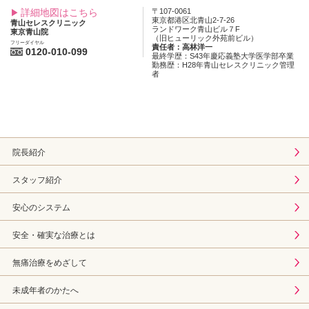
詳細地図はこちら
〒107-0061
東京都港区北青山2-7-26
青山セレスクリニック
ランドワーク青山ビル７F
東京青山院
（旧ヒューリック外苑前ビル）
フリーダイヤル
責任者：高林洋一
0120-010-099
最終学歴：S43年慶応義塾大学医学部卒業
勤務歴：H28年青山セレスクリニック管理
者
院長紹介
スタッフ紹介
安心のシステム
安全・確実な治療とは
無痛治療をめざして
未成年者のかたへ