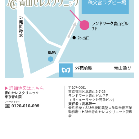
詳細地図はこちら
〒107-0061
東京都港区北青山2-7-26
青山セレスクリニック
ランドワーク青山ビル７F
東京青山院
（旧ヒューリック外苑前ビル）
フリーダイヤル
責任者：高林洋一
0120-010-099
最終学歴：S43年慶応義塾大学医学部卒業
勤務歴：H28年青山セレスクリニック管理
者