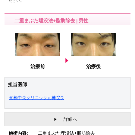
ださい。
二重まぶた埋没法+脂肪除去 | 男性
治療前
治療後
担当医師
船橋中央クリニック元神院長
詳細へ
施術内容:
二重まぶた埋没法+脂肪除去