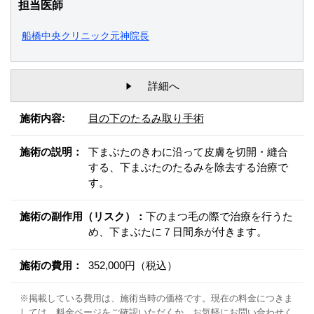
担当医師
船橋中央クリニック元神院長
詳細へ
施術内容:
目の下のたるみ取り手術
施術の説明：
下まぶたのきわに沿って皮膚を切開・縫合
する、下まぶたのたるみを除去する治療で
す。
施術の副作用（リスク）：
下のまつ毛の際で治療を行うた
め、下まぶたに７日間糸が付きます。
施術の費用：
352,000円（税込）
※掲載している費用は、施術当時の価格です。現在の料金につきま
しては、料金ページをご確認いただくか、お気軽にお問い合わせく