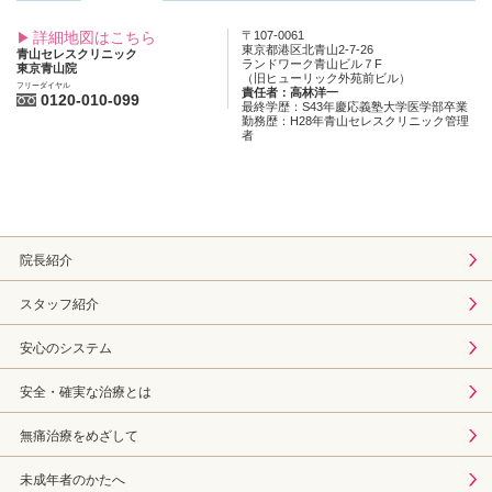
詳細地図はこちら
〒107-0061
東京都港区北青山2-7-26
青山セレスクリニック
ランドワーク青山ビル７F
東京青山院
（旧ヒューリック外苑前ビル）
フリーダイヤル
責任者：高林洋一
0120-010-099
最終学歴：S43年慶応義塾大学医学部卒業
勤務歴：H28年青山セレスクリニック管理
者
院長紹介
スタッフ紹介
安心のシステム
安全・確実な治療とは
無痛治療をめざして
未成年者のかたへ