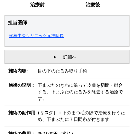
治療前
治療後
担当医師
船橋中央クリニック元神院長
詳細へ
施術内容:
目の下のたるみ取り手術
施術の説明：
下まぶたのきわに沿って皮膚を切開・縫合
する、下まぶたのたるみを除去する治療で
す。
施術の副作用（リスク）：
下のまつ毛の際で治療を行うた
め、下まぶたに７日間糸が付きます
施術の費用：
352,000円（税込）