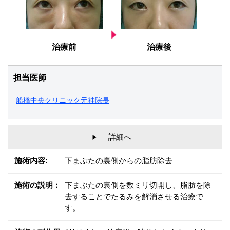
治療前
治療後
担当医師
船橋中央クリニック元神院長
詳細へ
施術内容:
下まぶたの裏側からの脂肪除去
施術の説明：
下まぶたの裏側を数ミリ切開し、脂肪を除
去することでたるみを解消させる治療で
す。