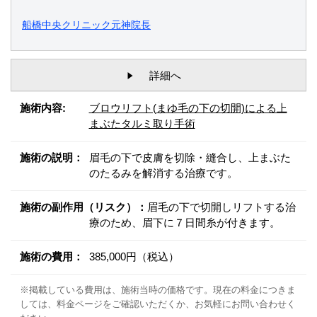
船橋中央クリニック元神院長
詳細へ
施術内容:
ブロウリフト(まゆ毛の下の切開)による上
まぶたタルミ取り手術
施術の説明：
眉毛の下で皮膚を切除・縫合し、上まぶた
のたるみを解消する治療です。
施術の副作用（リスク）：
眉毛の下で切開しリフトする治
療のため、眉下に７日間糸が付きます。
施術の費用：
385,000円（税込）
※掲載している費用は、施術当時の価格です。現在の料金につきま
しては、料金ページをご確認いただくか、お気軽にお問い合わせく