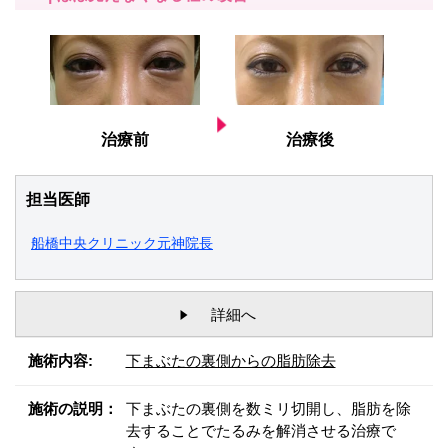
治療前
治療後
担当医師
船橋中央クリニック元神院長
詳細へ
施術内容:
下まぶたの裏側からの脂肪除去
施術の説明：
下まぶたの裏側を数ミリ切開し、脂肪を除
去することでたるみを解消させる治療で