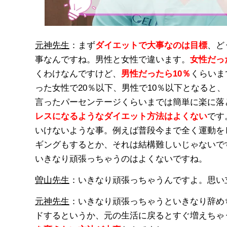
元神先生
：まず
ダイエットで大事なのは目標
、ど
事なんですね。男性と女性で違います。
女性だっ
くわけなんですけど、
男性だったら10％
くらいま
った女性で20％以下、男性で10％以下となると
言ったパーセンテージくらいまでは簡単に楽に落
レスになるようなダイエット方法はよくない
です
いけないような事。例えば普段今まで全く運動を
ギングもするとか、それは結構難しいじゃないで
いきなり頑張っちゃうのはよくないですね。
曽山先生
：いきなり頑張っちゃうんですよ。思い
元神先生
：いきなり頑張っちゃうといきなり辞め
ドするというか、元の生活に戻るとすぐ増えちゃ