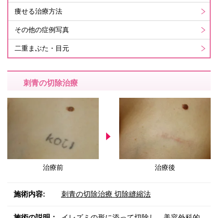
痩せる治療方法
その他の症例写真
二重まぶた・目元
刺青の切除治療
治療前
治療後
施術内容:
刺青の切除治療 切除縫縮法
施術の説明：
イレズミの形に添って切除し、美容外科的