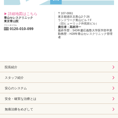
詳細地図はこちら
〒107-0061
東京都港区北青山2-7-26
青山セレスクリニック
ランドワーク青山ビル７F
東京青山院
（旧ヒューリック外苑前ビル）
フリーダイヤル
責任者：高林洋一
0120-010-099
最終学歴：S43年慶応義塾大学医学部卒業
勤務歴：H28年青山セレスクリニック管理
者
院長紹介
スタッフ紹介
安心のシステム
安全・確実な治療とは
無痛治療をめざして