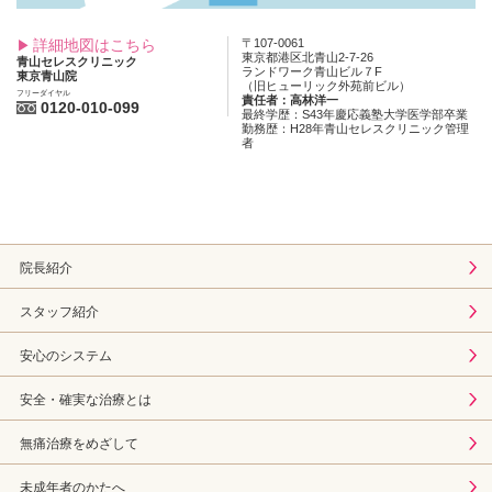
詳細地図はこちら
〒107-0061
東京都港区北青山2-7-26
青山セレスクリニック
ランドワーク青山ビル７F
東京青山院
（旧ヒューリック外苑前ビル）
フリーダイヤル
責任者：高林洋一
0120-010-099
最終学歴：S43年慶応義塾大学医学部卒業
勤務歴：H28年青山セレスクリニック管理
者
院長紹介
スタッフ紹介
安心のシステム
安全・確実な治療とは
無痛治療をめざして
未成年者のかたへ