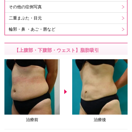
その他の症例写真
二重まぶた・目元
輪郭・鼻 ・あご・唇など
【上腹部・下腹部・ウェスト】脂肪吸引
治療前
治療後