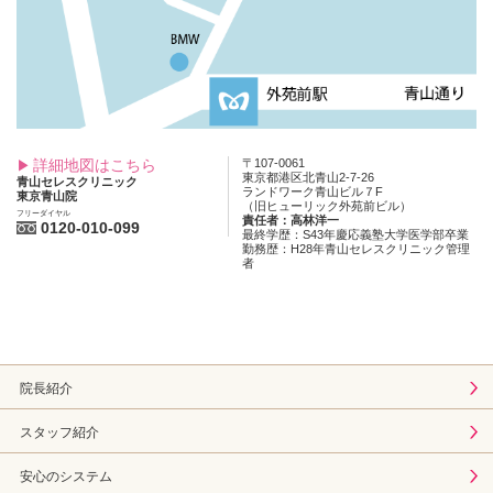
詳細地図はこちら
〒107-0061
東京都港区北青山2-7-26
青山セレスクリニック
ランドワーク青山ビル７F
東京青山院
（旧ヒューリック外苑前ビル）
フリーダイヤル
責任者：高林洋一
0120-010-099
最終学歴：S43年慶応義塾大学医学部卒業
勤務歴：H28年青山セレスクリニック管理
者
院長紹介
スタッフ紹介
安心のシステム