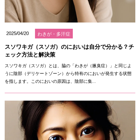
2025/04/20
わきが・多汗症
スソワキガ（スソガ）のにおいは自分で分かる？チ
ェック方法と解決策
スソワキガ（スソガ）とは、脇の「わきが（腋臭症）」と同じよ
うに陰部（デリケートゾーン）から特有のにおいが発生する状態
を指します​。このにおいの原因は、陰部に集...