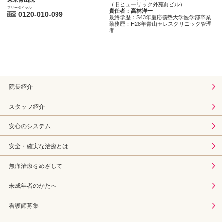
東京青山院
（旧ヒューリック外苑前ビル）
フリーダイヤル
責任者：高林洋一
0120-010-099
最終学歴：S43年慶応義塾大学医学部卒業
勤務歴：H28年青山セレスクリニック管理
者
院長紹介
スタッフ紹介
安心のシステム
安全・確実な治療とは
無痛治療をめざして
未成年者のかたへ
看護師募集